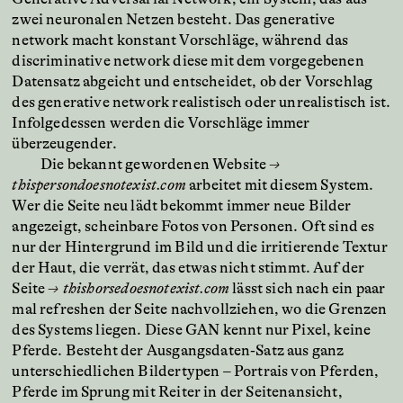
zwei neuronalen Netzen besteht. Das generative
network macht konstant Vorschläge, während das
discriminative network diese mit dem vorgegebenen
Datensatz abgeicht und entscheidet, ob der Vorschlag
des generative network realistisch oder unrealistisch ist.
Infolgedessen werden die Vorschläge immer
überzeugender.
Die bekannt gewordenen Website
→
t
hispersondoesnotexist.com
arbeitet mit diesem System.
Wer die Seite neu lädt bekommt immer neue Bilder
angezeigt, scheinbare Fotos von Personen. Oft sind es
nur der Hintergrund im Bild und die irritierende Textur
der Haut, die verrät, das etwas nicht stimmt. Auf der
Seite
→ thishorsedoesnotexist.com
lässt sich nach ein paar
mal refreshen der Seite nachvollziehen, wo die Grenzen
des Systems liegen. Diese GAN kennt nur Pixel, keine
Pferde. Besteht der Ausgangsdaten-Satz aus ganz
unterschiedlichen Bildertypen – Portrais von Pferden,
Pferde im Sprung mit Reiter in der Seitenansicht,