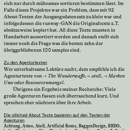
sich nur durch mühsames sortieren bestimmen lässt. Im
Falle dieses Projektes war ein Problem, dass mit 92
About-Texten der Ausgangsdatensatz zu klein war und
infolgedessen die runway-GAN die Originaltexte z.T.
absätzeweise kopiert hat. All diese Texte mussten in
Handarbeit aussortiert werden und danach stellt sich
immer noch die Frage was die besten zehn der
übriggebliebenen 100 samples sind.
Zu den Agenturtexten
Wer unterhaltsame Lektüre sucht, dem empfehle ich die
Agenturtexte von
→
The Wunderwaffe
,
→
atoll
,
→
Marken
Uwe
oder
Ressourcenmangel
.
Übrigens ein Ergebnis meiner Recherche: Viele
große Agenturen fassen sich überraschend kurz. Und
sprechen eher nüchtern über ihre Arbeit.
Die glitched About Texte basieren auf den Texten der
Agenturen
Achtung, Atmo, Atoll, Artificial Rome, BaggenDesign, BBDO,