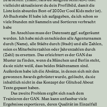
vielleicht aktualisierst du dein Profilbild, damit die
Liste kein absurdes Best-of 2000er Cool Kids mehr ist).
Ab Buchstabe H habe ich aufgegeben, da ich schon so
viele Stunden mit Sammeln und Sortieren verbracht
habe
Im Anschluss muss der Datensatz ggf. aufgeräumt
werden. Ich habe mich entschieden alle Agenturnamen
durch (Name), alle Städte durch (Stadt) und alle Zahlen,
seien es Mitarbeiterzahlen oder Jahrenzahlen durch
(Zahl) zu ersetzen. Das erleichtert es der GAN das
Muster zu finden, wenn da München und Berlin steht,
da sie nicht weiß, dass beides Städtenamen sind.
Außerdem habe ich die Absätze, in denen sich mit den
gewonnen Awards gebrüstet wurde, gelöscht, da sie
inhaltlich nicht in das Konzept der Glitched About
Texte gepasst haben.
Das zweite Problem ergibt sich nach dem
Trainieren der GAN. Man kann unfassbar viele
Ergebnisse exportieren, deren Qualität im Einzelfall