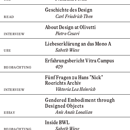
Geschichte des Design
Carl Friedrich Then
READ
About Design at Olivetti
Pietro Cesari
INTERVIEW
Liebeserklärung an das Mono A
Sabeth Wiese
USE
Erfahrungs­bericht Vitra Campus
409
BEOBACHTUNG
Fünf Fragen zu Hans "Nick"
Roerichts Archiv
Viktoria Lea Heinrich
INTERVIEW
Gendered Embodiment through
Designed Objects
Anis Anais Looalian
ESSAY
Inside BWL
Sabeth Wiese
BEOBACHTUNG