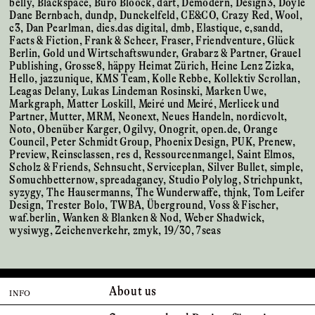
belly, Blackspace, Büro Bloock, dart, Demodern, Design3, Doyle
Dane Bernbach, dundp, Dunckelfeld, CE&CO, Crazy Red, Wool,
c3, Dan Pearlman, dies.das digital, dmb, Elastique, e,sandd,
Facts & Fiction, Frank & Scheer, Fraser, Friendventure, Glück
Berlin, Gold und Wirtschaftswunder, Grabarz & Partner, Grauel
Publishing, Grosse8, häppy Heimat Zürich, Heine Lenz Zizka,
Hello, jazzunique, KMS Team, Kolle Rebbe, Kollektiv Scrollan,
Leagas Delany, Lukas Lindeman Rosinski, Marken Uwe,
Markgraph, Matter Loskill, Meiré und Meiré, Merlicek und
Partner, Mutter, MRM, Neonext, Neues Handeln, nordicvolt,
Noto, Obenüber Karger, Ogilvy, Onogrit, open.de, Orange
Council, Peter Schmidt Group, Phoenix Design, PUK, Prenew,
Preview, Reinsclassen, res d, Ressourcenmangel, Saint Elmos,
Scholz & Friends, Sehnsucht, Serviceplan, Silver Bullet, simple,
Somuchbetternow, spreadagancy, Studio Polylog, Strichpunkt,
syzygy, The Hausermanns, The Wunderwaffe, thjnk, Tom Leifer
Design, Trester Bolo, TWBA, Überground, Voss & Fischer,
waf.berlin, Wanken & Blanken & Nod, Weber Shadwick,
wysiwyg, Zeichenverkehr, zmyk, 19/30, 7seas
About us
INFO