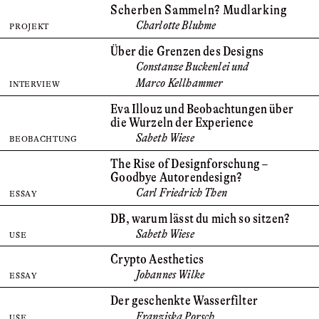
Scherben Sammeln? Mudlarking
Charlotte Bluhme
PROJEKT
Über die Grenzen des Designs
Constanze Buckenlei und
Marco Kellhammer
INTERVIEW
Eva Illouz und Beobachtungen über
die Wurzeln der Experience
Sabeth Wiese
BEOBACHTUNG
The Rise of Design­­forschung –
Goodbye Autoren­­design?
Carl Friedrich Then
ESSAY
DB, warum lässt du mich so sitzen?
Sabeth Wiese
USE
Crypto Aesthetics
Johannes Wilke
ESSAY
Der geschenkte Wasserfilter
Franziska Porsch
USE