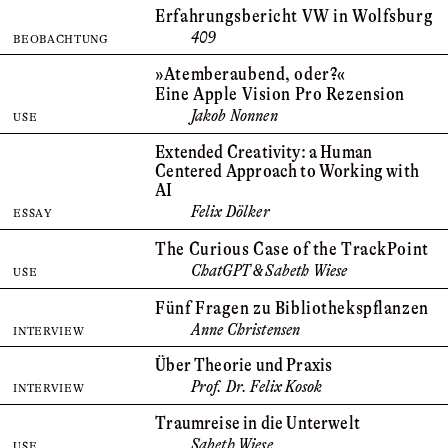
Erfahrungsbericht VW in Wolfsburg
409
BEOBACHTUNG
»Atem­beraubend, oder?«
Eine Apple Vision Pro Rezension
Jakob Nonnen
USE
Extended Creativity: ­a Human
Centered Approach to Working with
AI
Felix Dölker
ESSAY
The Curious Case of the TrackPoint
ChatGPT & Sabeth Wiese
USE
Fünf Fragen zu Bibliotheks­pflanzen
Anne Christensen
INTERVIEW
Über Theorie und Praxis
Prof. Dr. Felix Kosok
INTERVIEW
Traumreise in die Unterwelt
Sabeth Wiese
USE