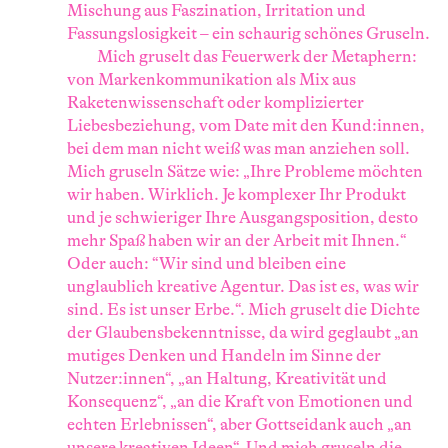
Mischung aus Faszination, Irritation und
Fassungslosigkeit – ein schaurig schönes Gruseln.
Mich gruselt das Feuerwerk der Metaphern:
von Markenkommunikation als Mix aus
Raketenwissenschaft oder komplizierter
Liebesbeziehung, vom Date mit den Kund:innen,
bei dem man nicht weiß was man anziehen soll.
Mich gruseln Sätze wie: „Ihre Probleme möchten
wir haben. Wirklich. Je komplexer Ihr Produkt
und je schwieriger Ihre Ausgangsposition, desto
mehr Spaß haben wir an der Arbeit mit Ihnen.“
Oder auch: “Wir sind und bleiben eine
unglaublich kreative Agentur. Das ist es, was wir
sind. Es ist unser Erbe.“. Mich gruselt die Dichte
der Glaubensbekenntnisse, da wird geglaubt „an
mutiges Denken und Handeln im Sinne der
Nutzer:innen“, „an Haltung, Kreativität und
Konsequenz“, „an die Kraft von Emotionen und
echten Erlebnissen“, aber Gottseidank auch „an
unsere kreativen Ideen“. Und mich gruseln die