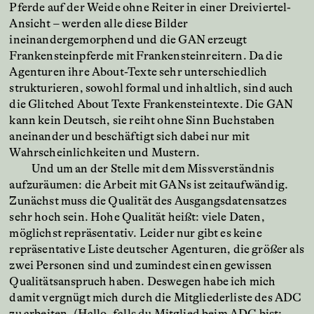
Pferde auf der Weide ohne Reiter in einer Dreiviertel-
Ansicht – werden alle diese Bilder
ineinandergemorphend und die GAN erzeugt
Frankensteinpferde mit Frankensteinreitern. Da die
Agenturen ihre About-Texte sehr unterschiedlich
strukturieren, sowohl formal und inhaltlich, sind auch
die Glitched About Texte Frankensteintexte. Die GAN
kann kein Deutsch, sie reiht ohne Sinn Buchstaben
aneinander und beschäftigt sich dabei nur mit
Wahrscheinlichkeiten und Mustern.
Und um an der Stelle mit dem Missverständnis
aufzuräumen: die Arbeit mit GANs ist zeitaufwändig.
Zunächst muss die Qualität des Ausgangsdatensatzes
sehr hoch sein. Hohe Qualität heißt: viele Daten,
möglichst repräsentativ. Leider nur gibt es keine
repräsentative Liste deutscher Agenturen, die größer als
zwei Personen sind und zumindest einen gewissen
Qualitätsanspruch haben. Deswegen habe ich mich
damit vergnügt mich durch die Mitgliederliste des ADC
zu arbeiten. (Hallo, falls du Mitglied beim ADC bist: