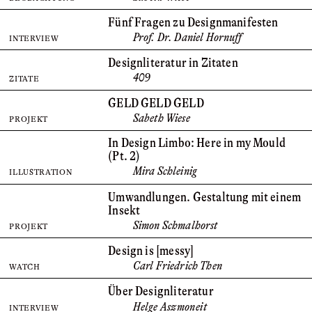
Fünf Fragen zu Designmanifesten
Prof. Dr. Daniel Hornuff
INTERVIEW
Designliteratur in Zitaten
409
ZITATE
GELD GELD GELD
Sabeth Wiese
PROJEKT
In Design Limbo: Here in my Mould
(Pt. 2
)
Mira Schleinig
ILLUSTRATION
Umwandlungen. Gestaltung mit einem
Insekt
Simon Schmalhorst
PROJEKT
Design is [messy]
Carl Friedrich Then
WATCH
Über Designliteratur
Helge
Aszmoneit
INTERVIEW