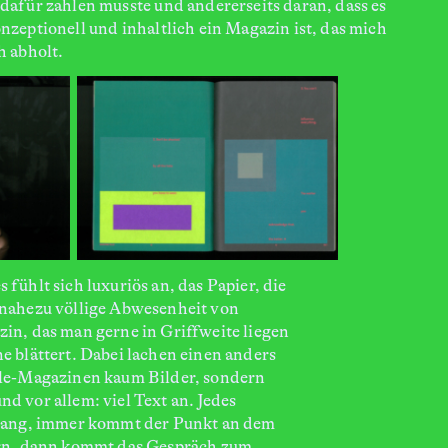
 dafür zahlen musste und andererseits daran, dass es
nzeptionell und inhaltlich ein Magazin ist, das mich
h abholt.
 fühlt sich luxuriös an, das Papier, die
 nahezu völlige Abwesenheit von
in, das man gerne in Griffweite liegen
e blättert. Dabei lachen einen anders
ble-Magazinen kaum Bilder, sondern
d vor allem: viel Text an. Jedes
 lang, immer kommt der Punkt an dem
ern, dann kommt das Gespräch zum