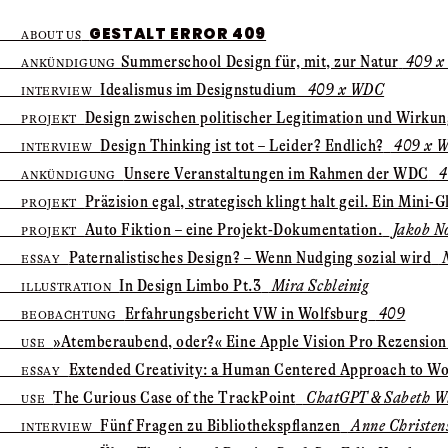
GESTALT ERROR 409
ABOUT US
Summer­school Design für, mit, zur Natur
409 x
ANKÜNDIGUNG
Idealismus im Designstudium
409 x WDC
INTERVIEW
Design zwischen politischer Legitimation und Wirku
PROJEKT
Design Thinking ist tot – Leider? Endlich?
409 x 
INTERVIEW
Unsere Veranstaltungen im Rahmen der WDC
4
ANKÜNDIGUNG
Präzision egal, strategisch klingt halt geil. Ein Mini-G
PROJEKT
Auto Fiktion – eine Projekt-Dokumentation.
Jakob N
PROJEKT
Paternalistisches Design? – Wenn Nudging sozial wird
N
ESSAY
In Design Limbo Pt.3
Mira Schleinig
ILLUSTRATION
Erfahrungsbericht VW in Wolfsburg
409
BEOBACHTUNG
»Atem­beraubend, oder?« Eine Apple Vision Pro Rezension
USE
Extended Creativity: ­a Human Centered Approach to Wo
ESSAY
The Curious Case of the TrackPoint
ChatGPT & Sabeth Wi
USE
Fünf Fragen zu Bibliotheks­pflanzen
Anne Christen
INTERVIEW