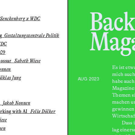
Back
 Senckenberg x WDC
Maga
ng
Gestaltungszentrale Politik
WDC
09
lossar
Sabeth Wiese
Es ist etw
onnen
mich auch
iklas Jung
AUG 2023
habe auch
Magazinen 
Themen si
machen u
Jakob Nonnen
gewinnen 
rking with AI
Felix Dölker
Wirtschaf
ese
Dass ich 
sen
lag einers