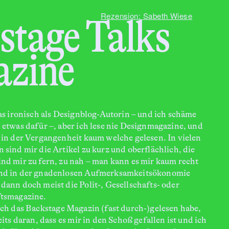
Rezension: Sabeth Wiese
stage Talks
zine
as ironisch als Designblog-Autorin – und ich schäme
 etwas dafür –, aber ich lese nie Designmagazine, und
 in der Vergangenheit kaum welche gelesen. In vielen
sind mir die Artikel zu kurz und oberflächlich, die
nd mir zu fern, zu nah – man kann es mir kaum recht
nd in der gnadenlosen Aufmerksamkeitsökonomie
dann doch meist die Polit-, Gesellschafts- oder
tsmagazine.
das Backstage Magazin (fast durch-)gelesen habe,
eits daran, dass es mir in den Schoß gefallen ist und ich