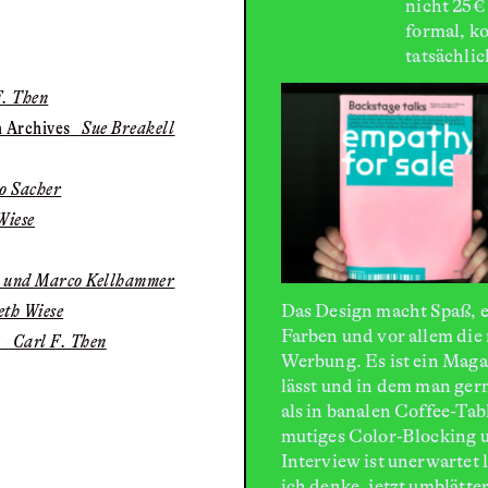
nicht 25€
formal, ko
tatsächlic
. Then
n Archives
Sue Breakell
o Sacher
Wiese
i und Marco Kellhammer
Das Design macht Spaß, es
th Wiese
Farben und vor allem die
?
Carl F. Then
Werbung. Es ist ein Magaz
lässt und in dem man gern
als in banalen Coffee-Ta
mutiges Color-Blocking un
Interview ist unerwartet
ich denke, jetzt umblätt