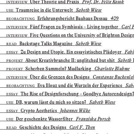
Über Theorie und Praxis
Prof. Dr. Felix Kosok
INTERVIEW
Traumreise in die Unterwelt
Sabeth Wiese
USE
Erfahrungs­bericht Bauhaus Dessau
409
BEOBACHTUNG
Fünf Fragen zu Symbiosis – Living together
Carl F
INTERVIEW
Five Questions on the University of Brighton Desig
INTERVIEW
Backstage Talks Magazine
Sabeth Wiese
READ
Zu Design und Utopie. Ein essayistisches Plädoyer
Fabi
ESSAY
About Kreativbranche II: unglitched but shit
Sabeth 
PROJEKT
Scherben Sammeln? Mudlarking
Charlotte Bluhme
PROJEKT
Über die Grenzen des Designs
Constanze Buckenle
INTERVIEW
Eva Illouz und die Wurzeln der Experience
Sabe
BEOBACHTUNG
The Rise of Designforschung – Goodbye Autorendesign
ESSAY
DB, warum lässt du mich so sitzen?
Sabeth Wiese
USE
Crypto Aesthetics
Johannes Wilke
ESSAY
Der geschenkte Wasserfilter
Franziska Porsch
USE
Geschichte des Designs
Carl F. Then
READ