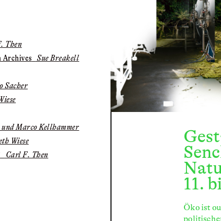
. Then
n Archives
Sue Breakell
o Sacher
Wiese
i und Marco Kellhammer
Gest
th Wiese
Senc
?
Carl F. Then
Natu
11. 
Öko ist ou
politisch