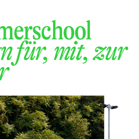
er­school
n für, mit, zur
r