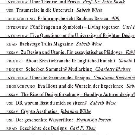
Über Theorie und Praxis
Prof. Dr. Felix Kosok
INTERVIEW
Traumreise in die Unterwelt
Sabeth Wiese
USE
Erfahrungs­bericht Bauhaus Dessau
409
BEOBACHTUNG
Fünf Fragen zu Symbiosis – Living together
Carl F
INTERVIEW
Five Questions on the University of Brighton Desig
INTERVIEW
Backstage Talks Magazine
Sabeth Wiese
READ
Zu Design und Utopie. Ein essayistisches Plädoyer
Fabi
ESSAY
About Kreativbranche II: unglitched but shit
Sabeth 
PROJEKT
Scherben Sammeln? Mudlarking
Charlotte Bluhme
PROJEKT
Über die Grenzen des Designs
Constanze Buckenle
INTERVIEW
Eva Illouz und die Wurzeln der Experience
Sabe
BEOBACHTUNG
The Rise of Designforschung – Goodbye Autorendesign
ESSAY
DB, warum lässt du mich so sitzen?
Sabeth Wiese
USE
Crypto Aesthetics
Johannes Wilke
ESSAY
Der geschenkte Wasserfilter
Franziska Porsch
USE
Geschichte des Designs
Carl F. Then
READ