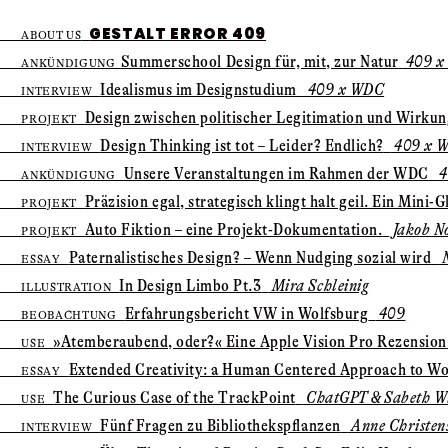
GESTALT ERROR 409
ABOUT US
Summer­school Design für, mit, zur Natur
409 x
ANKÜNDIGUNG
Idealismus im Designstudium
409 x WDC
INTERVIEW
Design zwischen politischer Legitimation und Wirku
PROJEKT
Design Thinking ist tot – Leider? Endlich?
409 x 
INTERVIEW
Unsere Veranstaltungen im Rahmen der WDC
4
ANKÜNDIGUNG
Präzision egal, strategisch klingt halt geil. Ein Mini-G
PROJEKT
Auto Fiktion – eine Projekt-Dokumentation.
Jakob N
PROJEKT
Paternalistisches Design? – Wenn Nudging sozial wird
N
ESSAY
In Design Limbo Pt.3
Mira Schleinig
ILLUSTRATION
Erfahrungsbericht VW in Wolfsburg
409
BEOBACHTUNG
»Atem­beraubend, oder?« Eine Apple Vision Pro Rezension
USE
Extended Creativity: ­a Human Centered Approach to Wo
ESSAY
The Curious Case of the TrackPoint
ChatGPT & Sabeth Wi
USE
Fünf Fragen zu Bibliotheks­pflanzen
Anne Christen
INTERVIEW