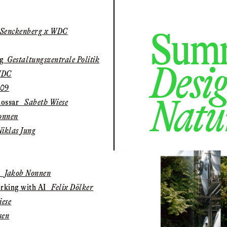
Summ
 Senckenberg x WDC
ng
Gestaltungszentrale Politik
Desig
WDC
09
Natu
lossar
Sabeth Wiese
onnen
iklas Jung
Jakob Nonnen
rking with AI
Felix Dölker
ese
sen